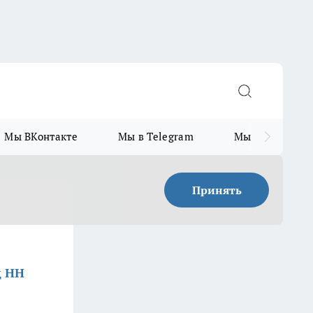
Мы ВКонтакте
Мы в Telegram
Мы в MAX
Принять
д НН