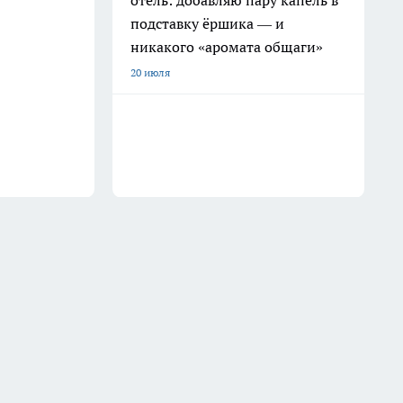
отель: добавляю пару капель в
подставку ёршика — и
никакого «аромата общаги»
20 июля