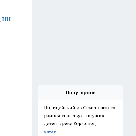
д НН
Популярное
Полицейский из Семеновского
района спас двух тонущих
детей в реке Керженец
9 июля