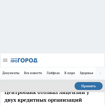
Документы
Все новости
Лайфхак
В мире
Здоровье
Зака
Принять
Центробанк отозвал лицензии у
двух кредитных организаций