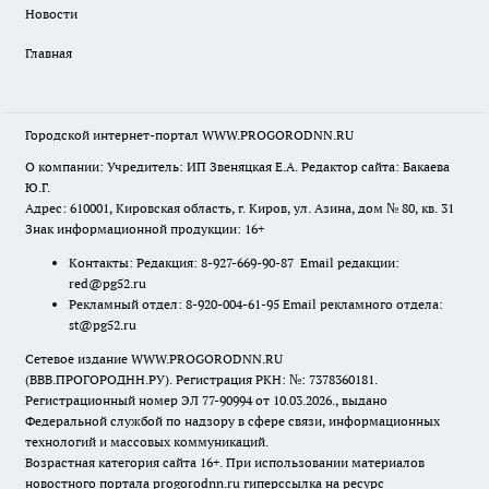
Новости
Главная
Городской интернет-портал WWW.PROGORODNN.RU
О компании: Учредитель: ИП Звеняцкая Е.А. Редактор сайта: Бакаева
Ю.Г.
Адрес: 610001, Кировская область, г. Киров, ул. Азина, дом № 80, кв. 31
Знак информационной продукции: 16+
Контакты: Редакция: 8-927-669-90-87 Email редакции:
red@pg52.ru
Рекламный отдел: 8-920-004-61-95 Email рекламного отдела:
st@pg52.ru
Сетевое издание WWW.PROGORODNN.RU
(ВВВ.ПРОГОРОДНН.РУ). Регистрация РКН: №: 7378360181.
Регистрационный номер ЭЛ 77-90994 от 10.03.2026., выдано
Федеральной службой по надзору в сфере связи, информационных
технологий и массовых коммуникаций.
Возрастная категория сайта 16+. При использовании материалов
новостного портала progorodnn.ru гиперссылка на ресурс