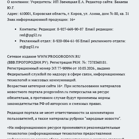
О компании: Учредитель: ИП Звеняцкая Е.А. Редактор сайта: Бакаева
Ю.Г.
Адрес: 610001, Кировская область, г. Киров, ул. Азина, дом № 80, кв. 31
Знак информационной продукции: 16+
Контакты: Редакция: 8-927-669-90-87 Email редакции:
red@pg52.ru
Рекламный отдел: 8-920-004-61-95 Email рекламного отдела:
st@pg52.ru
Сетевое издание WWW.PROGORODNN.RU
(ВВВ.ПРОГОРОДНН.РУ). Регистрация РКН: №: 7378360181.
Регистрационный номер ЭЛ 77-90994 от 10.03.2026., выдано
Федеральной службой по надзору в сфере связи, информационных
технологий и массовых коммуникаций.
Возрастная категория сайта 16+. При использовании материалов
новостного портала progorodnn.ru гиперссылка на ресурс
обязательна
,
в противном случае будут применены нормы
законодательства РФ об авторских и смежных правах.
Редакция портала не несет ответственности за комментарии
пользователей, а также материалы рубрики "народные новости".
«На информационном ресурсе применяются рекомендательные
технологии (информационные технологии предоставления