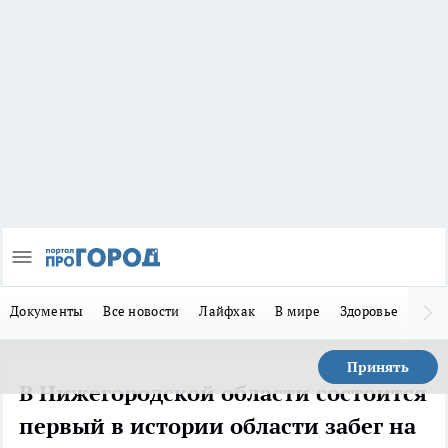
Документы
Все новости
Лайфхак
В мире
Здоровье
Зака
Принять
В Нижегородской области состоится
первый в истории области забег на