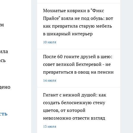
Мохнатые коврики в "Фикс
Прайсе" взяла не под обувь: вот
ом
как превратила старую мебель
в шикарный интерьер
10 июля
ила
После 60 гоните друзей в шею:
ась
совет великой Бехтеревой - не
превратиться в овощ на пенсии
14 июля
дено
Гигант с нежной душой: как
создать белоснежную стену
цветов, от которой
сть
невозможно отвести взгляд
13 июля