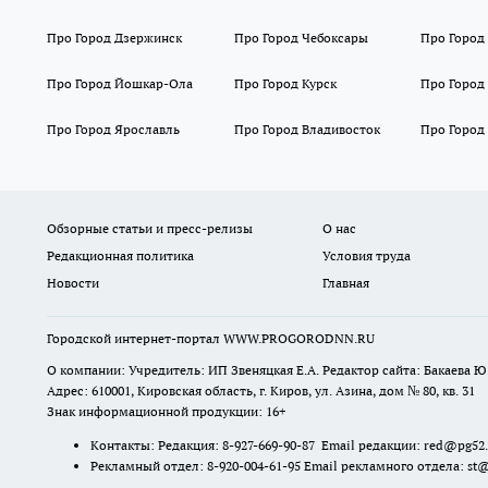
Про Город Дзержинск
Про Город Чебоксары
Про Город
Про Город Йошкар-Ола
Про Город Курск
Про Город
Про Город Ярославль
Про Город Владивосток
Про Город
Обзорные статьи и пресс-релизы
О нас
Редакционная политика
Условия труда
Новости
Главная
Городской интернет-портал WWW.PROGORODNN.RU
О компании: Учредитель: ИП Звеняцкая Е.А. Редактор сайта: Бакаева Ю.
Адрес: 610001, Кировская область, г. Киров, ул. Азина, дом № 80, кв. 31
Знак информационной продукции: 16+
Контакты: Редакция: 8-927-669-90-87 Email редакции: red@pg52
Рекламный отдел: 8-920-004-61-95 Email рекламного отдела: st