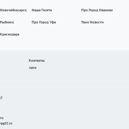
 Новочебоксарск
Наша Газета
Про Город Иваново
 Рыбинск
Про Город Уфа
Твои Новости
 Краснодара
Контакты
Авто
Г.
.ru
@pg52.ru