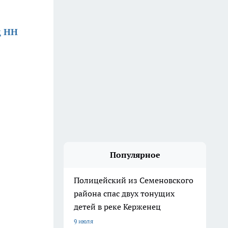
д НН
Популярное
Полицейский из Семеновского
района спас двух тонущих
детей в реке Керженец
9 июля