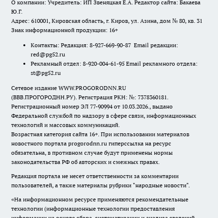
О компании: Учредитель: ИП Звеняцкая Е.А. Редактор сайта: Бакаева
Ю.Г.
Адрес: 610001, Кировская область, г. Киров, ул. Азина, дом № 80, кв. 31
Знак информационной продукции: 16+
Контакты: Редакция: 8-927-669-90-87 Email редакции:
red@pg52.ru
Рекламный отдел: 8-920-004-61-95 Email рекламного отдела:
st@pg52.ru
Сетевое издание WWW.PROGORODNN.RU
(ВВВ.ПРОГОРОДНН.РУ). Регистрация РКН: №: 7378360181.
Регистрационный номер ЭЛ 77-90994 от 10.03.2026., выдано
Федеральной службой по надзору в сфере связи, информационных
технологий и массовых коммуникаций.
Возрастная категория сайта 16+. При использовании материалов
новостного портала progorodnn.ru гиперссылка на ресурс
обязательна
,
в противном случае будут применены нормы
законодательства РФ об авторских и смежных правах.
Редакция портала не несет ответственности за комментарии
пользователей, а также материалы рубрики "народные новости".
«На информационном ресурсе применяются рекомендательные
технологии (информационные технологии предоставления
информации на основе сбора, систематизации и анализа сведений,