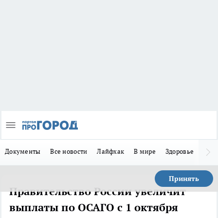
Документы
Все новости
Лайфхак
В мире
Здоровье
Зака
Принять
Правительство России увеличит
выплаты по ОСАГО с 1 октября