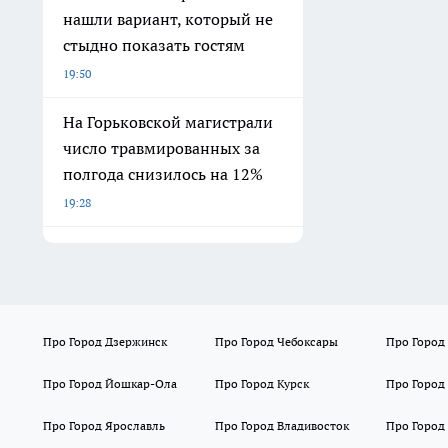
нашли вариант, который не
стыдно показать гостям
19:50
На Горьковской магистрали
число травмированных за
полгода снизилось на 12%
19:28
Про Город Дзержинск
Про Город Чебоксары
Про Город
Про Город Йошкар-Ола
Про Город Курск
Про Город
Про Город Ярославль
Про Город Владивосток
Про Город