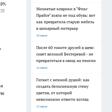
ру,
Мохнатые коврики в "Фикс
СП
Прайсе" взяла не под обувь: вот
как превратила старую мебель
в шикарный интерьер
10 июля
После 60 гоните друзей в шею:
ь
совет великой Бехтеревой - не
превратиться в овощ на пенсии
14 июля
Гигант с нежной душой: как
за
создать белоснежную стену
ую
цветов, от которой
невозможно отвести взгляд
13 июля