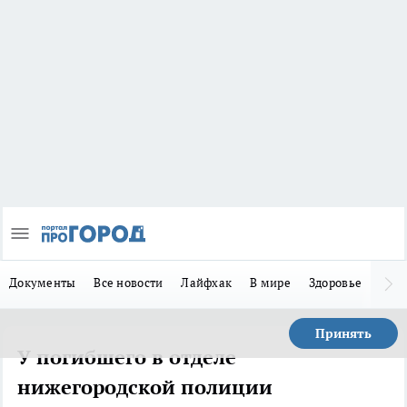
Документы
Все новости
Лайфхак
В мире
Здоровье
Зака
Принять
У погибшего в отделе
нижегородской полиции