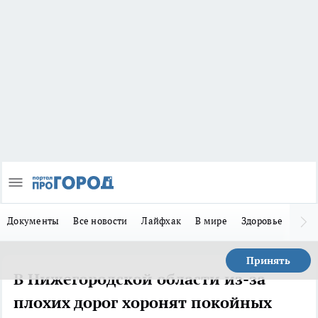
Документы
Все новости
Лайфхак
В мире
Здоровье
Зака
Принять
В Нижегородской области из-за
плохих дорог хоронят покойных