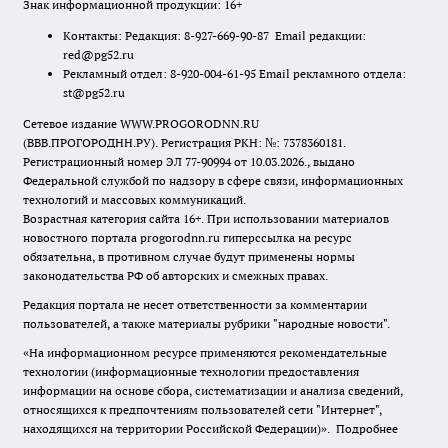
Знак информационной продукции: 16+
Контакты: Редакция: 8-927-669-90-87 Email редакции:
red@pg52.ru
Рекламный отдел: 8-920-004-61-95 Email рекламного отдела:
st@pg52.ru
Сетевое издание WWW.PROGORODNN.RU
(ВВВ.ПРОГОРОДНН.РУ). Регистрация РКН: №: 7378360181.
Регистрационный номер ЭЛ 77-90994 от 10.03.2026., выдано
Федеральной службой по надзору в сфере связи, информационных
технологий и массовых коммуникаций.
Возрастная категория сайта 16+. При использовании материалов
новостного портала progorodnn.ru гиперссылка на ресурс
обязательна
,
в противном случае будут применены нормы
законодательства РФ об авторских и смежных правах.
Редакция портала не несет ответственности за комментарии
пользователей, а также материалы рубрики "народные новости".
«На информационном ресурсе применяются рекомендательные
технологии (информационные технологии предоставления
информации на основе сбора, систематизации и анализа сведений,
относящихся к предпочтениям пользователей сети "Интернет",
находящихся на территории Российской Федерации)».
Подробнее