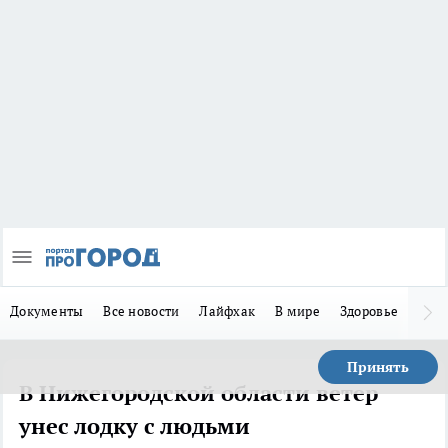
Документы
Все новости
Лайфхак
В мире
Здоровье
Зака
Принять
В Нижегородской области ветер
унес лодку с людьми