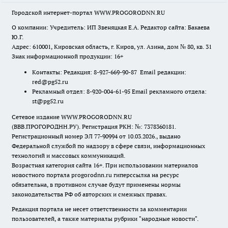
Городской интернет-портал WWW.PROGORODNN.RU
О компании: Учредитель: ИП Звеняцкая Е.А. Редактор сайта: Бакаева
Ю.Г.
Адрес: 610001, Кировская область, г. Киров, ул. Азина, дом № 80, кв. 31
Знак информационной продукции: 16+
Контакты: Редакция: 8-927-669-90-87 Email редакции:
red@pg52.ru
Рекламный отдел: 8-920-004-61-95 Email рекламного отдела:
st@pg52.ru
Сетевое издание WWW.PROGORODNN.RU
(ВВВ.ПРОГОРОДНН.РУ). Регистрация РКН: №: 7378360181.
Регистрационный номер ЭЛ 77-90994 от 10.03.2026., выдано
Федеральной службой по надзору в сфере связи, информационных
технологий и массовых коммуникаций.
Возрастная категория сайта 16+. При использовании материалов
новостного портала progorodnn.ru гиперссылка на ресурс
обязательна
,
в противном случае будут применены нормы
законодательства РФ об авторских и смежных правах.
Редакция портала не несет ответственности за комментарии
пользователей, а также материалы рубрики "народные новости".