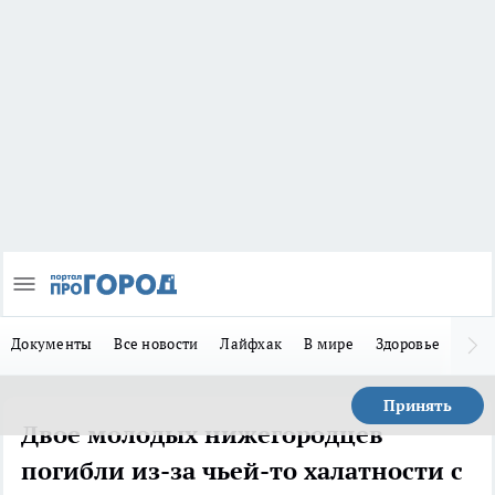
Документы
Все новости
Лайфхак
В мире
Здоровье
Зака
Принять
Двое молодых нижегородцев
погибли из-за чьей-то халатности с