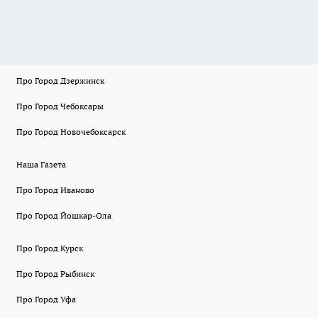
Про Город Дзержинск
Про Город Чебоксары
Про Город Новочебоксарск
Наша Газета
Про Город Иваново
Про Город Йошкар-Ола
Про Город Курск
Про Город Рыбинск
Про Город Уфа