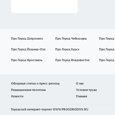
Про Город Дзержинск
Про Город Чебоксары
Про Город
Про Город Йошкар-Ола
Про Город Курск
Про Город
Про Город Ярославль
Про Город Владивосток
Про Город
Обзорные статьи и пресс-релизы
О нас
Редакционная политика
Условия труда
Новости
Главная
Городской интернет-портал WWW.PROGORODNN.RU