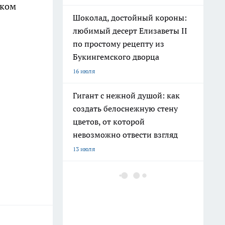
иком
Шоколад, достойный короны:
любимый десерт Елизаветы II
по простому рецепту из
Букингемского дворца
16 июля
Гигант с нежной душой: как
создать белоснежную стену
цветов, от которой
невозможно отвести взгляд
13 июля
Эксперты назвали отличный
растворимый кофе: беру по 3
банки себе, на подарок и в
офис – проверенное качество