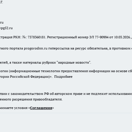
Г.
.ru
@pg52.ru
я РКН: №: 7378360181. Регистрационный номер ЭЛ 77-90994 от 10.03.2026., 
тного портала progorodnn.ru гиперссылка на ресурс обязательна
,
в противном 
елей, а также материалы рубрики "народные новости".
гии (информационные технологии предоставления информации на основе сбор
итории Российской Федерации)».
Подробнее
твии с законодательством РФ об авторском праве и не подлежит использовани
менного разрешения правообладателя.
нимаете условия «
Cоглашения
»