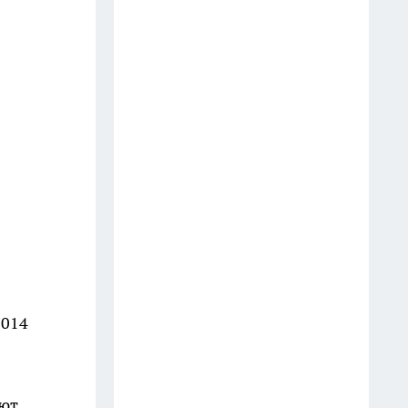
Гигант с нежной душой: как
создать белоснежную стену
цветов, от которой
невозможно отвести взгляд
13 июля
Эксперты назвали отличный
растворимый кофе: беру по 3
банки себе, на подарок и в
офис – проверенное качество
13 июля
6 опасных деревьев, которые
2014
Мичурин называл запретными
для участков — а мы упрямо
продолжаем их сажать
ают
12 июля