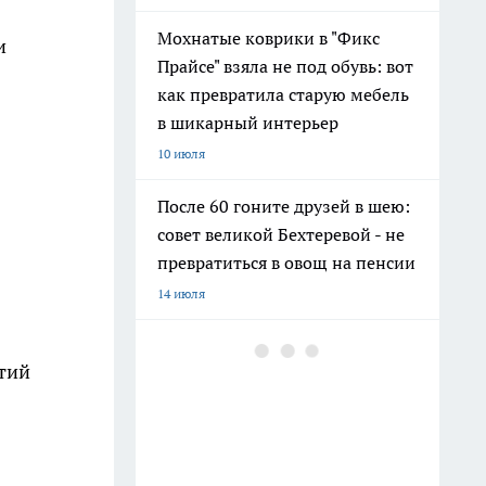
Мохнатые коврики в "Фикс
и
Прайсе" взяла не под обувь: вот
как превратила старую мебель
в шикарный интерьер
10 июля
После 60 гоните друзей в шею:
совет великой Бехтеревой - не
превратиться в овощ на пенсии
14 июля
Шоколад, достойный короны:
тий
любимый десерт Елизаветы II
по простому рецепту из
Букингемского дворца
16 июля