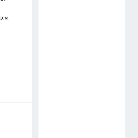
Старые простыни - сокровище
щем
для хозяйки: как превратить
хлопковую ветошь в уютный
бисквитный плед
19 июля
Зубной пастой закупаюсь
оптом: вот как отмываю
сковородки до блеска — 5
работающих лайфхаков
18 июля
Фасад без бригады и лесов: чем
облицевать дом, чтобы он
выглядел дороже сайдинга, а
стоил вдвое меньше