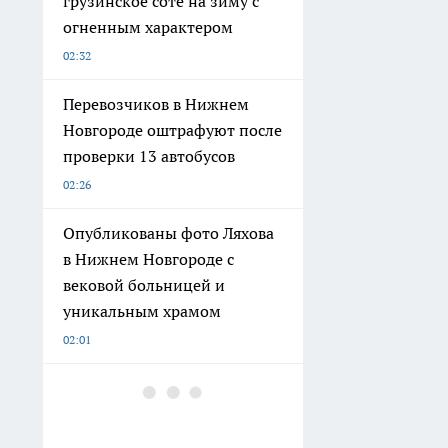
грузинское соте на зиму с
огненным характером
02:32
Перевозчиков в Нижнем
Новгороде оштрафуют после
проверки 13 автобусов
02:26
Опубликованы фото Ляхова
в Нижнем Новгороде с
вековой больницей и
уникальным храмом
02:01
Бумажные квитанции
уходят в прошлое: в Госдуме
объяснили, как теперь