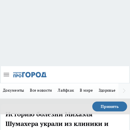
Документы
Все новости
Лайфхак
В мире
Здоровье
Зака
Принять
Историю болезни Михаэля
Шумахера украли из клиники и