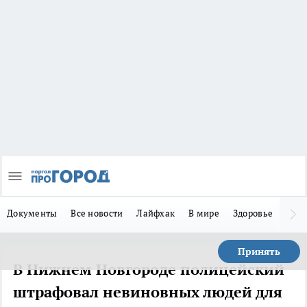
Документы
Все новости
Лайфхак
В мире
Здоровье
Зака
Принять
В Нижнем Новгороде полицейский
штрафовал невиновных людей для