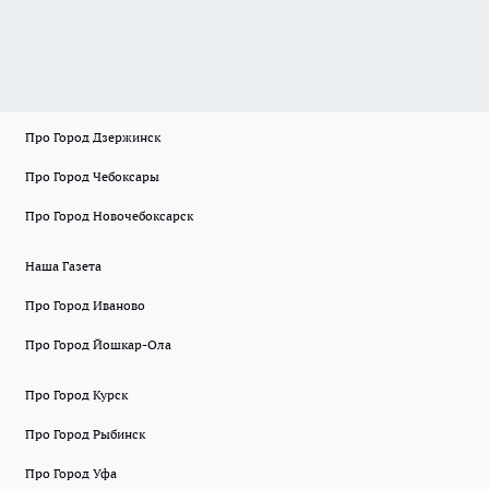
Про Город Дзержинск
Про Город Чебоксары
Про Город Новочебоксарск
Наша Газета
Про Город Иваново
Про Город Йошкар-Ола
Про Город Курск
Про Город Рыбинск
Про Город Уфа