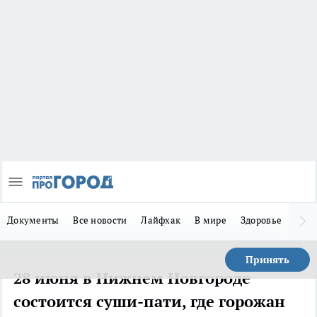
Документы
Все новости
Лайфхак
В мире
Здоровье
Зака
Принять
28 июня в Нижнем Новгороде
состоится суши-пати, где горожан