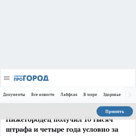
Документы
Все новости
Лайфхак
В мире
Здоровье
Зака
Принять
Нижегородец получил 10 тысяч
штрафа и четыре года условно за