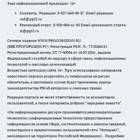
Знак информационной продукции: 16+
Контакты: Редакция: 8-927-669-90-87 Email редакции:
red@pg52.ru
Рекламный отдел: 8-920-004-61-95 Email рекламного отдела:
st@pg52.ru
Сетевое издание WWW.PROGORODNN.RU
(ВВВ.ПРОГОРОДНН.РУ). Регистрация РКН: №: 7378360181.
Регистрационный номер ЭЛ 77-90994 от 10.03.2026., выдано
Федеральной службой по надзору в сфере связи, информационных
технологий и массовых коммуникаций.
Возрастная категория сайта 16+. При использовании материалов
новостного портала progorodnn.ru гиперссылка на ресурс
обязательна
,
в противном случае будут применены нормы
законодательства РФ об авторских и смежных правах.
Редакция портала не несет ответственности за комментарии
пользователей, а также материалы рубрики "народные новости".
«На информационном ресурсе применяются рекомендательные
технологии (информационные технологии предоставления
информации на основе сбора, систематизации и анализа сведений,
относящихся к предпочтениям пользователей сети "Интернет",
находящихся на территории Российской Федерации)».
Подробнее