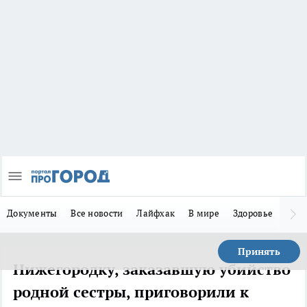
Документы
Все новости
Лайфхак
В мире
Здоровье
Зака
Принять
Нижегородку, заказавшую убийство
родной сестры, приговорили к