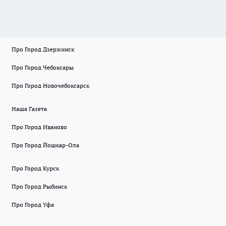
Про Город Дзержинск
Про Город Чебоксары
Про Город Новочебоксарск
Наша Газета
Про Город Иваново
Про Город Йошкар-Ола
Про Город Курск
Про Город Рыбинск
Про Город Уфа