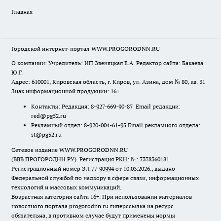
Главная
Городской интернет-портал WWW.PROGORODNN.RU
О компании: Учредитель: ИП Звеняцкая Е.А. Редактор сайта: Бакаева
Ю.Г.
Адрес: 610001, Кировская область, г. Киров, ул. Азина, дом № 80, кв. 31
Знак информационной продукции: 16+
Контакты: Редакция: 8-927-669-90-87 Email редакции:
red@pg52.ru
Рекламный отдел: 8-920-004-61-95 Email рекламного отдела:
st@pg52.ru
Сетевое издание WWW.PROGORODNN.RU
(ВВВ.ПРОГОРОДНН.РУ). Регистрация РКН: №: 7378360181.
Регистрационный номер ЭЛ 77-90994 от 10.03.2026., выдано
Федеральной службой по надзору в сфере связи, информационных
технологий и массовых коммуникаций.
Возрастная категория сайта 16+. При использовании материалов
новостного портала progorodnn.ru гиперссылка на ресурс
обязательна
,
в противном случае будут применены нормы