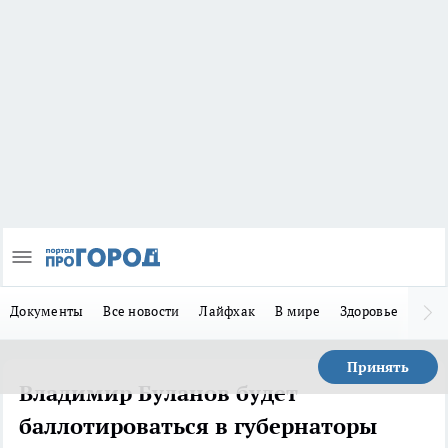
Документы
Все новости
Лайфхак
В мире
Здоровье
Зака
Принять
Владимир Буланов будет
баллотироваться в губернаторы