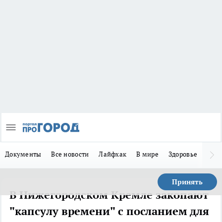
Документы
Все новости
Лайфхак
В мире
Здоровье
Зака
Принять
В Нижегородском Кремле закопают
"капсулу времени" с посланием для