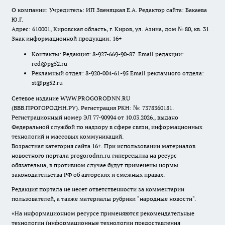
О компании: Учредитель: ИП Звеняцкая Е.А. Редактор сайта: Бакаева
Ю.Г.
Адрес: 610001, Кировская область, г. Киров, ул. Азина, дом № 80, кв. 31
Знак информационной продукции: 16+
Контакты: Редакция: 8-927-669-90-87 Email редакции:
red@pg52.ru
Рекламный отдел: 8-920-004-61-95 Email рекламного отдела:
st@pg52.ru
Сетевое издание WWW.PROGORODNN.RU
(ВВВ.ПРОГОРОДНН.РУ). Регистрация РКН: №: 7378360181.
Регистрационный номер ЭЛ 77-90994 от 10.03.2026., выдано
Федеральной службой по надзору в сфере связи, информационных
технологий и массовых коммуникаций.
Возрастная категория сайта 16+. При использовании материалов
новостного портала progorodnn.ru гиперссылка на ресурс
обязательна
,
в противном случае будут применены нормы
законодательства РФ об авторских и смежных правах.
Редакция портала не несет ответственности за комментарии
пользователей, а также материалы рубрики "народные новости".
«На информационном ресурсе применяются рекомендательные
технологии (информационные технологии предоставления