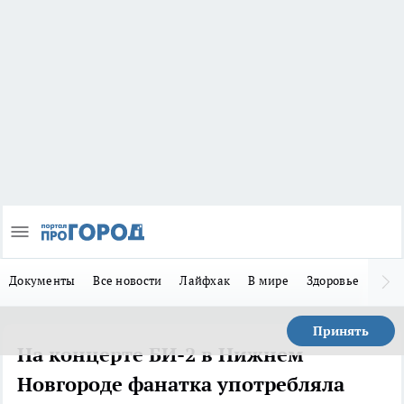
Документы
Все новости
Лайфхак
В мире
Здоровье
Зака
Принять
На концерте БИ-2 в Нижнем
Новгороде фанатка употребляла