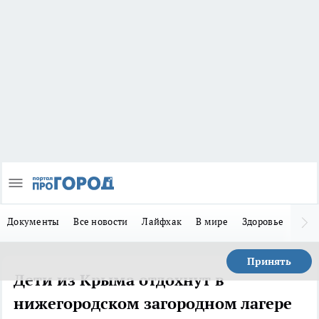
Документы
Все новости
Лайфхак
В мире
Здоровье
Зака
Принять
Дети из Крыма отдохнут в
нижегородском загородном лагере