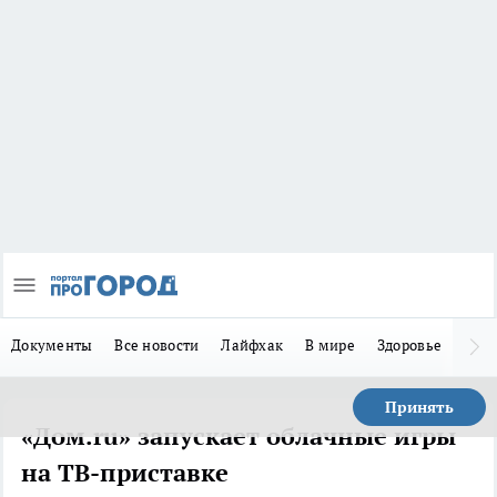
Документы
Все новости
Лайфхак
В мире
Здоровье
Зака
Принять
«Дом.ru» запускает облачные игры
на ТВ-приставке