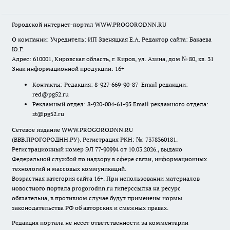
Городской интернет-портал WWW.PROGORODNN.RU
О компании: Учредитель: ИП Звеняцкая Е.А. Редактор сайта: Бакаева
Ю.Г.
Адрес: 610001, Кировская область, г. Киров, ул. Азина, дом № 80, кв. 31
Знак информационной продукции: 16+
Контакты: Редакция: 8-927-669-90-87 Email редакции:
red@pg52.ru
Рекламный отдел: 8-920-004-61-95 Email рекламного отдела:
st@pg52.ru
Сетевое издание WWW.PROGORODNN.RU
(ВВВ.ПРОГОРОДНН.РУ). Регистрация РКН: №: 7378360181.
Регистрационный номер ЭЛ 77-90994 от 10.03.2026., выдано
Федеральной службой по надзору в сфере связи, информационных
технологий и массовых коммуникаций.
Возрастная категория сайта 16+. При использовании материалов
новостного портала progorodnn.ru гиперссылка на ресурс
обязательна
,
в противном случае будут применены нормы
законодательства РФ об авторских и смежных правах.
Редакция портала не несет ответственности за комментарии