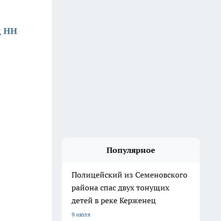
д НН
Популярное
Полицейский из Семеновского
района спас двух тонущих
детей в реке Керженец
9 июля