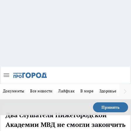
Документы
Все новости
Лайфхак
В мире
Здоровье
Зака
Принять
Два слушателя Нижегородской
Академии МВД не смогли закончить