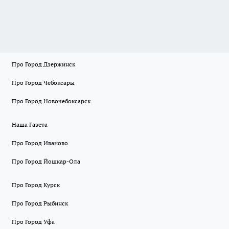
Про Город Дзержинск
Про Город Чебоксары
Про Город Новочебоксарск
Наша Газета
Про Город Иваново
Про Город Йошкар-Ола
Про Город Курск
Про Город Рыбинск
Про Город Уфа