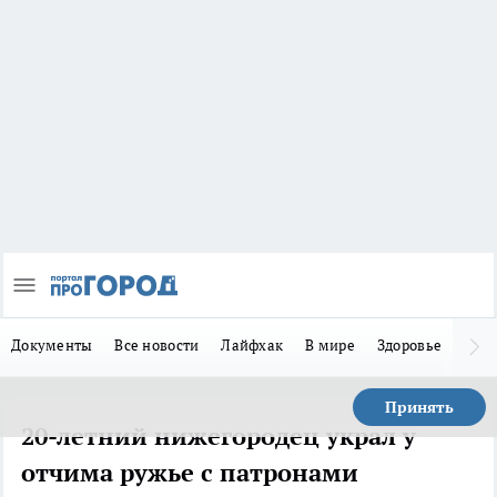
Документы
Все новости
Лайфхак
В мире
Здоровье
Зака
Принять
20-летний нижегородец украл у
отчима ружье с патронами