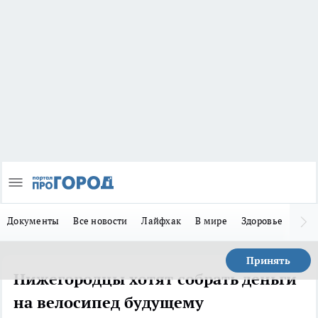
Документы
Все новости
Лайфхак
В мире
Здоровье
Зака
Принять
Нижегородцы хотят собрать деньги
на велосипед будущему