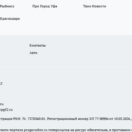
 Рыбинск
Про Город Уфа
Твои Новости
 Краснодара
Контакты
Авто
Г.
.ru
@pg52.ru
я РКН: №: 7378360181. Регистрационный номер ЭЛ 77-90994 от 10.03.2026., 
тного портала progorodnn.ru гиперссылка на ресурс обязательна
,
в противном 