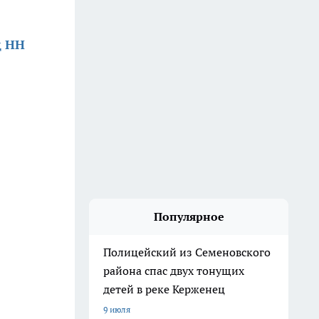
д НН
Популярное
Полицейский из Семеновского
района спас двух тонущих
детей в реке Керженец
9 июля