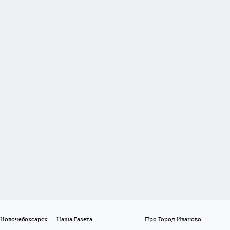
 Новочебоксарск
Наша Газета
Про Город Иваново