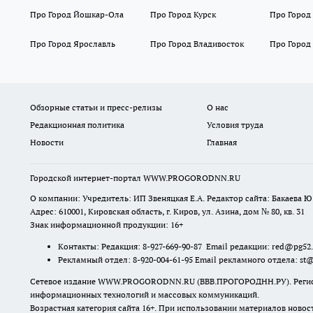
Про Город Йошкар-Ола
Про Город Курск
Про Город
Про Город Ярославль
Про Город Владивосток
Про Город
Обзорные статьи и пресс-релизы
О нас
Редакционная политика
Условия труда
Новости
Главная
Городской интернет-портал WWW.PROGORODNN.RU
О компании: Учредитель: ИП Звеняцкая Е.А. Редактор сайта: Бакаева Ю.
Адрес: 610001, Кировская область, г. Киров, ул. Азина, дом № 80, кв. 31
Знак информационной продукции: 16+
Контакты: Редакция: 8-927-669-90-87 Email редакции: red@pg52
Рекламный отдел: 8-920-004-61-95 Email рекламного отдела: st
Сетевое издание WWW.PROGORODNN.RU (ВВВ.ПРОГОРОДНН.РУ). Регистраци
информационных технологий и массовых коммуникаций.
Возрастная категория сайта 16+. При использовании материалов новос