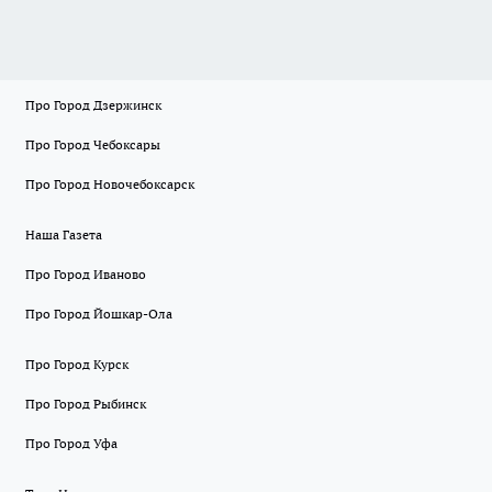
Про Город Дзержинск
Про Город Чебоксары
Про Город Новочебоксарск
Наша Газета
Про Город Иваново
Про Город Йошкар-Ола
Про Город Курск
Про Город Рыбинск
Про Город Уфа