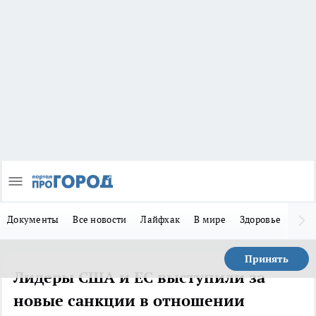
Документы
Все новости
Лайфхак
В мире
Здоровье
Зака
Принять
Лидеры США и ЕС выступили за
новые санкции в отношении