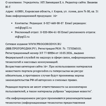
О компании: Учредитель: ИП Звеняцкая Е.А. Редактор сайта: Бакаева
Ю.Г.
Адрес: 610001, Кировская область, г. Киров, ул. Азина, дом № 80, кв. 31
Знак информационной продукции: 16+
Контакты: Редакция: 8-927-669-90-87 Email редакции:
red@pg52.ru
Рекламный отдел: 8-920-004-61-95 Email рекламного отдела:
st@pg52.ru
Сетевое издание WWW.PROGORODNN.RU
(ВВВ.ПРОГОРОДНН.РУ). Регистрация РКН: №: 7378360181.
Регистрационный номер ЭЛ 77-90994 от 10.03.2026., выдано
Федеральной службой по надзору в сфере связи, информационных
технологий и массовых коммуникаций.
Возрастная категория сайта 16+. При использовании материалов
новостного портала progorodnn.ru гиперссылка на ресурс
обязательна
,
в противном случае будут применены нормы
законодательства РФ об авторских и смежных правах.
Редакция портала не несет ответственности за комментарии
пользователей, а также материалы рубрики "народные новости".
«На информационном ресурсе применяются рекомендательные
технологии (информационные технологии предоставления