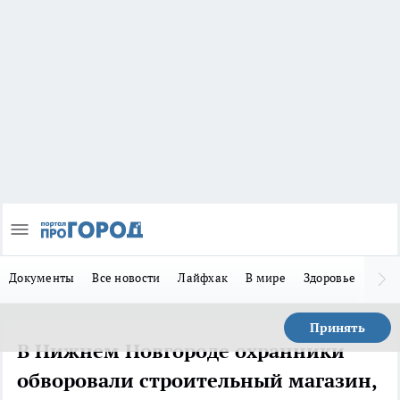
Документы
Все новости
Лайфхак
В мире
Здоровье
Зака
Принять
В Нижнем Новгороде охранники
обворовали строительный магазин,