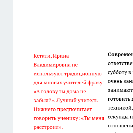
Современ
Кстати, Ирина
ответстве
Владимировна не
субботу в
используют традиционную
очень зан
для многих учителей фразу:
занимаютс
«А голову ты дома не
готовить 
забыл?». Лучший учитель
техникой,
Нижнего предпочитает
секунды н
говорить ученику: «Ты меня
отношения
расстроил».