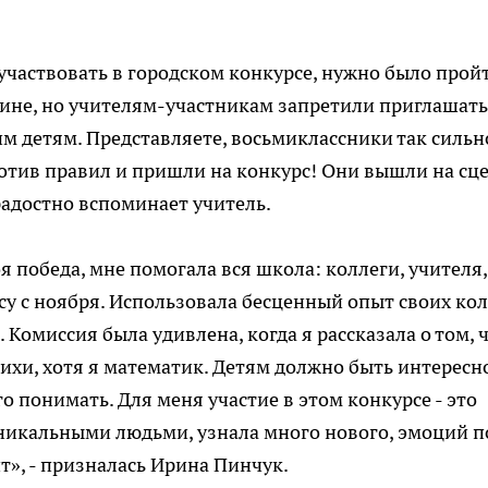
участвовать в городском конкурсе, нужно было прой
чине, но учителям-участникам запретили приглашать
им детям. Представляете, восьмиклассники так сильн
ротив правил и пришли на конкурс! Они вышли на сц
 радостно вспоминает учитель.
я победа, мне помогала вся школа: коллеги, учителя,
рсу с ноября. Использовала бесценный опыт своих кол
 Комиссия была удивлена, когда я рассказала о том, 
тихи, хотя я математик. Детям должно быть интересн
го понимать. Для меня участие в этом конкурсе - это
никальными людьми, узнала много нового, эмоций п
ит», - призналась Ирина Пинчук.