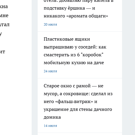
отель: добавляю пару капель в
жна
подставку ёршика — и
 мне
никакого «аромата общаги»
угал
20 июля
у
Пластиковые ящики
выпрашиваю у соседей: как
ит
смастерить из 6 "коробок"
мобильную кухню на даче
24 июля
Старое окно с рамой — не
мусор, а сокровище: сделал из
него «фальш‑витраж» и
украшение для стены дачного
домика
14 июля