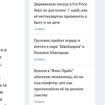
Деревянную посуду в Fix Price
беру не для кухни: 7 идей, как
её нестандартно применить в
быту и на даче
15 июля
Грузовик пробил ограду и
влетел в парк "Швейцария" в
ти в
Нижнем Новгороде
и
24 июля
,
Купила в "Фикс Прайс"
обычную менажницу, но не
с
под конфеты: вот как
а за
приспособила её на дачном
ые
участке
а
19 июля