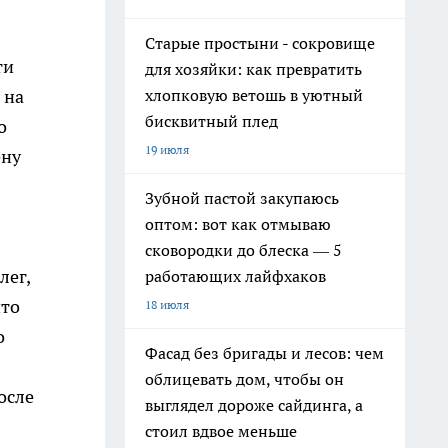
Старые простыни - сокровище
ти
для хозяйки: как превратить
 на
хлопковую ветошь в уютный
бисквитный плед
о
19 июля
ену
Зубной пастой закупаюсь
оптом: вот как отмываю
сковородки до блеска — 5
лег,
работающих лайфхаков
что
18 июля
о
Фасад без бригады и лесов: чем
облицевать дом, чтобы он
осле
выглядел дороже сайдинга, а
стоил вдвое меньше