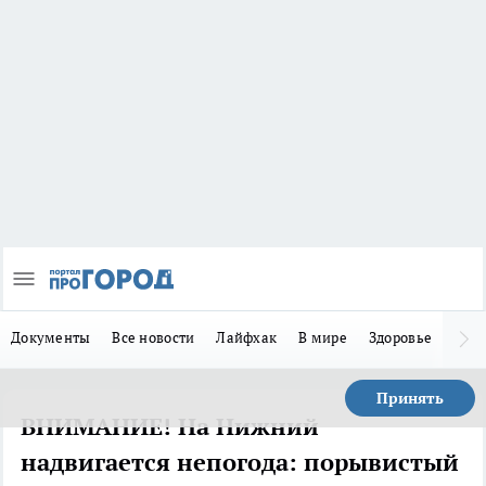
Документы
Все новости
Лайфхак
В мире
Здоровье
Зака
Принять
ВНИМАНИЕ! На Нижний
надвигается непогода: порывистый