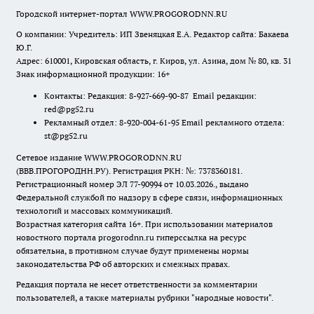
Городской интернет-портал WWW.PROGORODNN.RU
О компании: Учредитель: ИП Звеняцкая Е.А. Редактор сайта: Бакаева
Ю.Г.
Адрес: 610001, Кировская область, г. Киров, ул. Азина, дом № 80, кв. 31
Знак информационной продукции: 16+
Контакты: Редакция: 8-927-669-90-87 Email редакции:
red@pg52.ru
Рекламный отдел: 8-920-004-61-95 Email рекламного отдела:
st@pg52.ru
Сетевое издание WWW.PROGORODNN.RU
(ВВВ.ПРОГОРОДНН.РУ). Регистрация РКН: №: 7378360181.
Регистрационный номер ЭЛ 77-90994 от 10.03.2026., выдано
Федеральной службой по надзору в сфере связи, информационных
технологий и массовых коммуникаций.
Возрастная категория сайта 16+. При использовании материалов
новостного портала progorodnn.ru гиперссылка на ресурс
обязательна
,
в противном случае будут применены нормы
законодательства РФ об авторских и смежных правах.
Редакция портала не несет ответственности за комментарии
пользователей, а также материалы рубрики "народные новости".