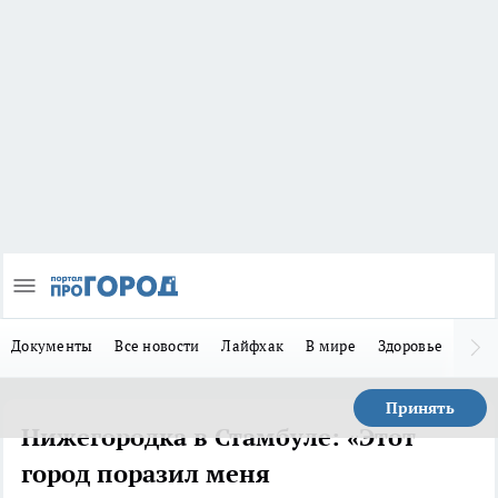
Документы
Все новости
Лайфхак
В мире
Здоровье
Зака
Принять
Нижегородка в Стамбуле: «Этот
город поразил меня