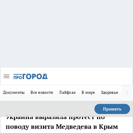
Документы
Все новости
Лайфхак
В мире
Здоровье
Зака
Принять
Украина выразила протест по
поводу визита Медведева в Крым