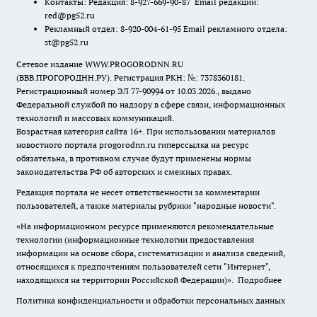
Контакты: Редакция: 8-927-669-90-87 Email редакции:
red@pg52.ru
Рекламный отдел: 8-920-004-61-95 Email рекламного отдела:
st@pg52.ru
Сетевое издание WWW.PROGORODNN.RU
(ВВВ.ПРОГОРОДНН.РУ). Регистрация РКН: №: 7378360181.
Регистрационный номер ЭЛ 77-90994 от 10.03.2026., выдано
Федеральной службой по надзору в сфере связи, информационных
технологий и массовых коммуникаций.
Возрастная категория сайта 16+. При использовании материалов
новостного портала progorodnn.ru гиперссылка на ресурс
обязательна
,
в противном случае будут применены нормы
законодательства РФ об авторских и смежных правах.
Редакция портала не несет ответственности за комментарии
пользователей, а также материалы рубрики "народные новости".
«На информационном ресурсе применяются рекомендательные
технологии (информационные технологии предоставления
информации на основе сбора, систематизации и анализа сведений,
относящихся к предпочтениям пользователей сети "Интернет",
находящихся на территории Российской Федерации)».
Подробнее
Политика конфиденциальности и обработки персональных данных