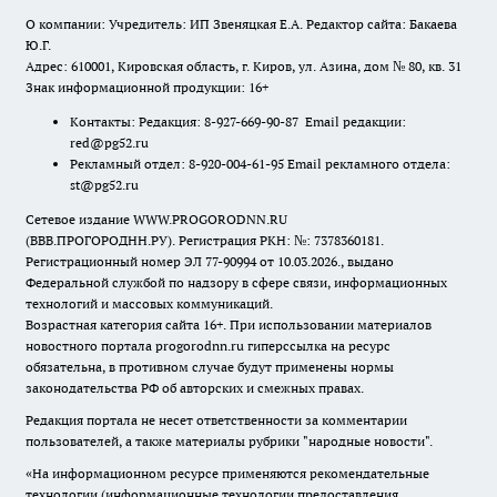
О компании: Учредитель: ИП Звеняцкая Е.А. Редактор сайта: Бакаева
Ю.Г.
Адрес: 610001, Кировская область, г. Киров, ул. Азина, дом № 80, кв. 31
Знак информационной продукции: 16+
Контакты: Редакция: 8-927-669-90-87 Email редакции:
red@pg52.ru
Рекламный отдел: 8-920-004-61-95 Email рекламного отдела:
st@pg52.ru
Сетевое издание WWW.PROGORODNN.RU
(ВВВ.ПРОГОРОДНН.РУ). Регистрация РКН: №: 7378360181.
Регистрационный номер ЭЛ 77-90994 от 10.03.2026., выдано
Федеральной службой по надзору в сфере связи, информационных
технологий и массовых коммуникаций.
Возрастная категория сайта 16+. При использовании материалов
новостного портала progorodnn.ru гиперссылка на ресурс
обязательна
,
в противном случае будут применены нормы
законодательства РФ об авторских и смежных правах.
Редакция портала не несет ответственности за комментарии
пользователей, а также материалы рубрики "народные новости".
«На информационном ресурсе применяются рекомендательные
технологии (информационные технологии предоставления