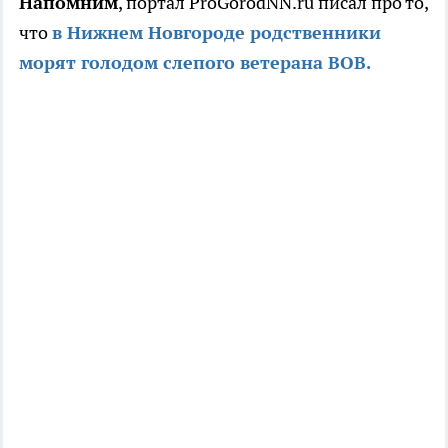
Напомним
, портал ProGorodNN.ru писал про то,
что
в Нижнем Новгороде родственники
морят голодом слепого ветерана ВОВ.