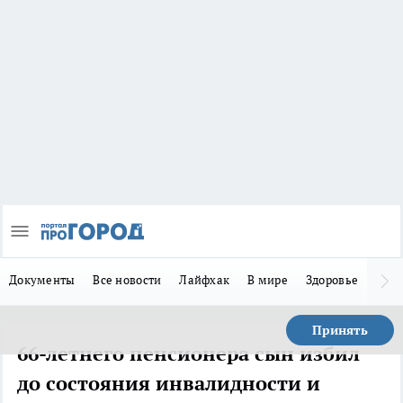
Документы
Все новости
Лайфхак
В мире
Здоровье
Зака
Принять
66-летнего пенсионера сын избил
до состояния инвалидности и