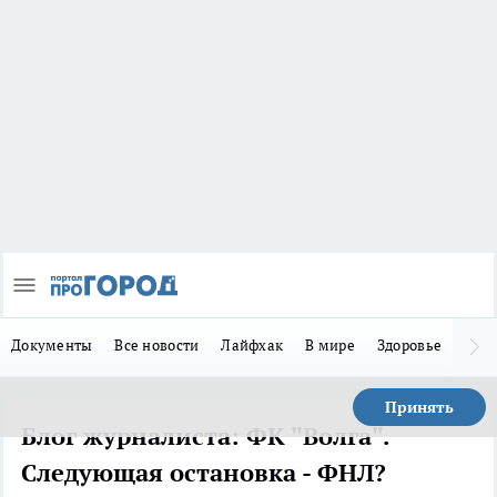
Документы
Все новости
Лайфхак
В мире
Здоровье
Зака
Принять
Блог журналиста: ФК "Волга".
Следующая остановка - ФНЛ?