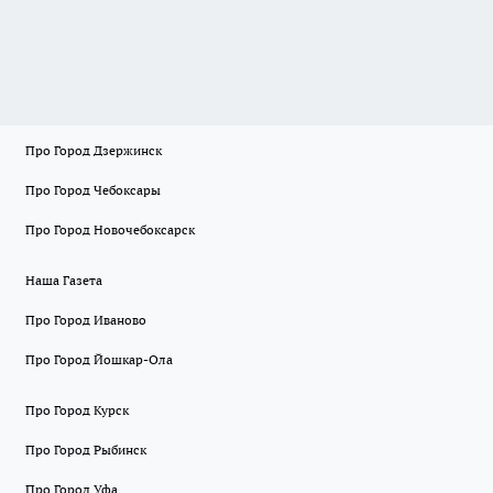
Про Город Дзержинск
Про Город Чебоксары
Про Город Новочебоксарск
Наша Газета
Про Город Иваново
Про Город Йошкар-Ола
Про Город Курск
Про Город Рыбинск
Про Город Уфа