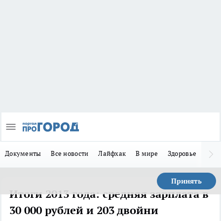
Документы
Все новости
Лайфхак
В мире
Здоровье
Зака
Принять
Итоги 2013 года: средняя зарплата в
30 000 рублей и 203 двойни