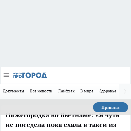
Документы
Все новости
Лайфхак
В мире
Здоровье
Зака
Принять
Нижегородка во Вьетнаме: «Я чуть
не поседела пока ехала в такси из