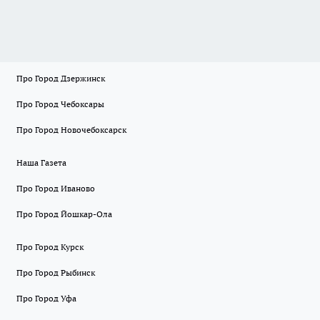
Про Город Дзержинск
Про Город Чебоксары
Про Город Новочебоксарск
Наша Газета
Про Город Иваново
Про Город Йошкар-Ола
Про Город Курск
Про Город Рыбинск
Про Город Уфа