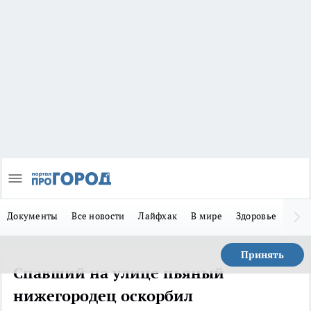
Документы
Все новости
Лайфхак
В мире
Здоровье
Зака
Принять
Спавший на улице пьяный
нижегородец оскорбил