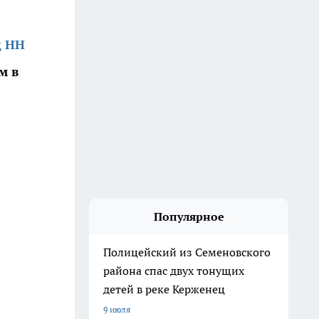
д НН
м в
Популярное
Полицейский из Семеновского
района спас двух тонущих
детей в реке Керженец
9 июля