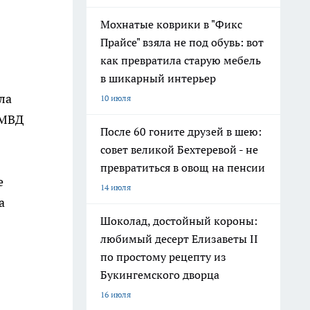
Мохнатые коврики в "Фикс
Прайсе" взяла не под обувь: вот
как превратила старую мебель
в шикарный интерьер
ла
10 июля
 МВД
После 60 гоните друзей в шею:
совет великой Бехтеревой - не
превратиться в овощ на пенсии
е
14 июля
а
Шоколад, достойный короны:
любимый десерт Елизаветы II
по простому рецепту из
Букингемского дворца
16 июля