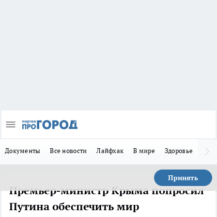
Документы
Все новости
Лайфхак
В мире
Здоровье
Зака
Принять
Премьер-министр Крыма попросил
Путина обеспечить мир