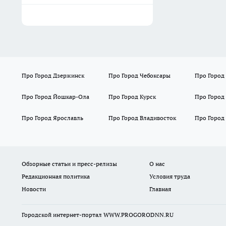
Про Город Дзержинск
Про Город Чебоксары
Про Город
Про Город Йошкар-Ола
Про Город Курск
Про Город
Про Город Ярославль
Про Город Владивосток
Про Город
Обзорные статьи и пресс-релизы
О нас
Редакционная политика
Условия труда
Новости
Главная
Городской интернет-портал WWW.PROGORODNN.RU