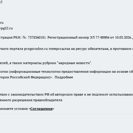
Г.
.ru
@pg52.ru
я РКН: №: 7378360181. Регистрационный номер ЭЛ 77-90994 от 10.03.2026., 
тного портала progorodnn.ru гиперссылка на ресурс обязательна
,
в противном 
елей, а также материалы рубрики "народные новости".
гии (информационные технологии предоставления информации на основе сбор
итории Российской Федерации)».
Подробнее
твии с законодательством РФ об авторском праве и не подлежит использовани
менного разрешения правообладателя.
нимаете условия «
Cоглашения
»