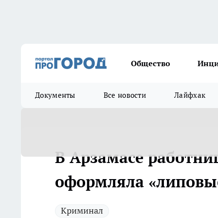
Общество
Инц
Документы
Все новости
Лайфхак
В Арзамасе работн
оформляла «липовые
Криминал