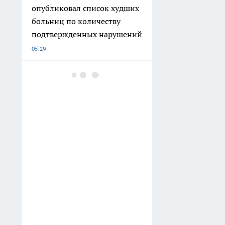
опубликовал список худших
больниц по количеству
подтвержденных нарушений
05:29
В Нижнем Новгороде
продают корпус
Блиновского пассажа за 55
млн рублей
04:51
Не ждите пока загорится:
эту технику дома нужно
обязательно менять каждые
5 лет
04:47