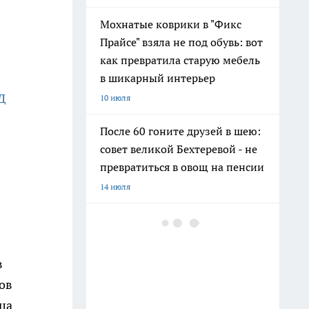
Мохнатые коврики в "Фикс
Прайсе" взяла не под обувь: вот
как превратила старую мебель
в шикарный интерьер
Д
10 июля
После 60 гоните друзей в шею:
совет великой Бехтеревой - не
превратиться в овощ на пенсии
14 июля
Шоколад, достойный короны:
любимый десерт Елизаветы II
по простому рецепту из
в
Букингемского дворца
ов
16 июля
ца