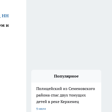
д НН
ем и
Популярное
Полицейский из Семеновского
района спас двух тонущих
детей в реке Керженец
9 июля