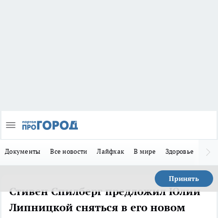
Документы
Все новости
Лайфхак
В мире
Здоровье
Зака
Принять
Стивен Спилберг предложил Юлии
Липницкой сняться в его новом