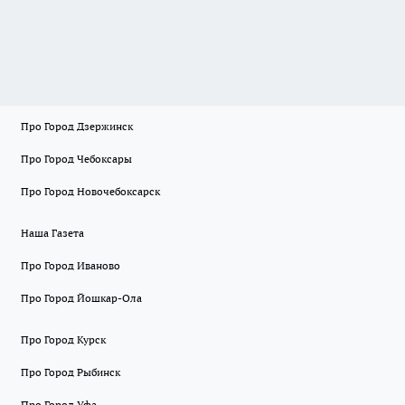
Про Город Дзержинск
Про Город Чебоксары
Про Город Новочебоксарск
Наша Газета
Про Город Иваново
Про Город Йошкар-Ола
Про Город Курск
Про Город Рыбинск
Про Город Уфа