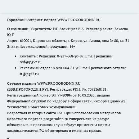
Городской интернет-портал WWW.PROGORODNN.RU
О компании: Учредитель: ИП Звеняцкая Е.А. Редактор сайта: Бакаева
Ю.Г.
Адрес: 610001, Кировская область, г. Киров, ул. Азина, дом № 80, кв. 31
Знак информационной продукции: 16+
Контакты: Редакция: 8-927-669-90-87 Email редакции:
red@pg52.ru
Рекламный отдел: 8-920-004-61-95 Email рекламного отдела:
st@pg52.ru
Сетевое издание WWW.PROGORODNN.RU
(ВВВ.ПРОГОРОДНН.РУ). Регистрация РКН: №: 7378360181.
Регистрационный номер ЭЛ 77-90994 от 10.03.2026., выдано
Федеральной службой по надзору в сфере связи, информационных
технологий и массовых коммуникаций.
Возрастная категория сайта 16+. При использовании материалов
новостного портала progorodnn.ru гиперссылка на ресурс
обязательна
,
в противном случае будут применены нормы
законодательства РФ об авторских и смежных правах.