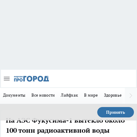
Документы
Все новости
Лайфхак
В мире
Здоровье
Зака
Принять
На АЭС Фукусима-1 вытекло около
100 тонн радиоактивной воды