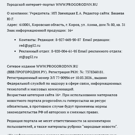
Городской интернет-портал WWW.PROGORODNN.RU
О компании: Учредитель: ИП Звеняцкая Е.А. Редактор сайта: Бакаева
Ю.Г.
Адрес: 610001, Кировская область, г. Киров, ул. Азина, дом № 80, кв. 31
Знак информационной продукции: 16+
Контакты: Редакция: 8-927-669-90-87 Email редакции:
red@pg52.ru
Рекламный отдел: 8-920-004-61-95 Email рекламного отдела:
st@pg52.ru
Сетевое издание WWW.PROGORODNN.RU
(ВВВ.ПРОГОРОДНН.РУ). Регистрация РКН: №: 7378360181.
Регистрационный номер ЭЛ 77-90994 от 10.03.2026., выдано
Федеральной службой по надзору в сфере связи, информационных
технологий и массовых коммуникаций.
Возрастная категория сайта 16+. При использовании материалов
новостного портала progorodnn.ru гиперссылка на ресурс
обязательна
,
в противном случае будут применены нормы
законодательства РФ об авторских и смежных правах.
Редакция портала не несет ответственности за комментарии
пользователей, а также материалы рубрики "народные новости".