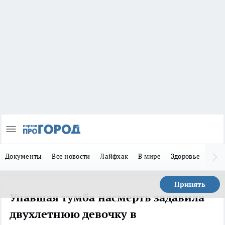
Документы
Все новости
Лайфхак
В мире
Здоровье
Зака
Принять
Упавшая тумба насмерть задавила
двухлетнюю девочку в