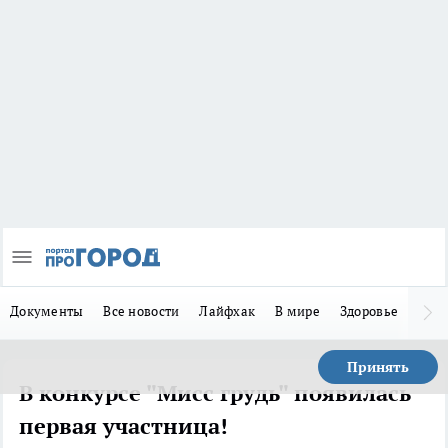
Документы
Все новости
Лайфхак
В мире
Здоровье
Зака
Принять
В конкурсе "Мисс грудь" появилась
первая участница!