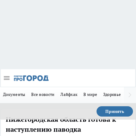
Документы
Все новости
Лайфхак
В мире
Здоровье
Зака
Принять
Нижегородская область готова к
наступлению паводка