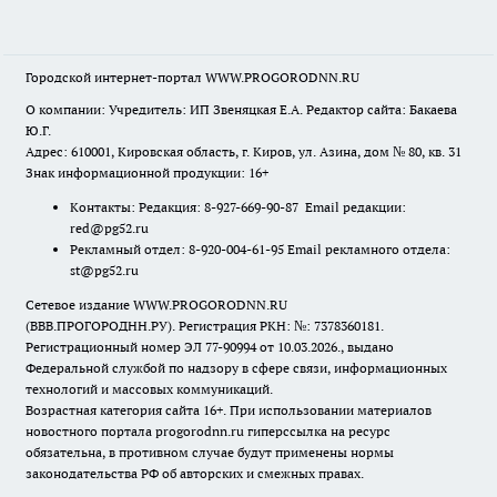
Городской интернет-портал WWW.PROGORODNN.RU
О компании: Учредитель: ИП Звеняцкая Е.А. Редактор сайта: Бакаева
Ю.Г.
Адрес: 610001, Кировская область, г. Киров, ул. Азина, дом № 80, кв. 31
Знак информационной продукции: 16+
Контакты: Редакция: 8-927-669-90-87 Email редакции:
red@pg52.ru
Рекламный отдел: 8-920-004-61-95 Email рекламного отдела:
st@pg52.ru
Сетевое издание WWW.PROGORODNN.RU
(ВВВ.ПРОГОРОДНН.РУ). Регистрация РКН: №: 7378360181.
Регистрационный номер ЭЛ 77-90994 от 10.03.2026., выдано
Федеральной службой по надзору в сфере связи, информационных
технологий и массовых коммуникаций.
Возрастная категория сайта 16+. При использовании материалов
новостного портала progorodnn.ru гиперссылка на ресурс
обязательна
,
в противном случае будут применены нормы
законодательства РФ об авторских и смежных правах.