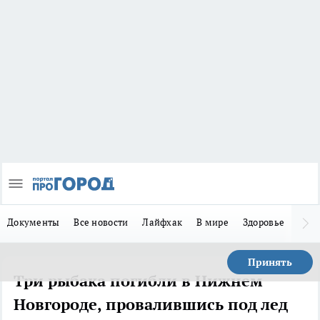
Документы
Все новости
Лайфхак
В мире
Здоровье
Зака
Принять
Три рыбака погибли в Нижнем
Новгороде, провалившись под лед