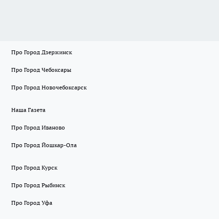
Про Город Дзержинск
Про Город Чебоксары
Про Город Новочебоксарск
Наша Газета
Про Город Иваново
Про Город Йошкар-Ола
Про Город Курск
Про Город Рыбинск
Про Город Уфа